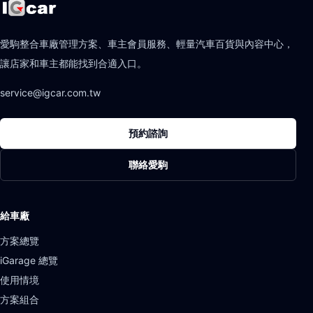
愛駒整合車廠管理方案、車主會員服務、輕量汽車百貨與內容中心，
讓店家和車主都能找到合適入口。
service@igcar.com.tw
預約諮詢
聯絡愛駒
給車廠
方案總覽
iGarage 總覽
使用情境
方案組合