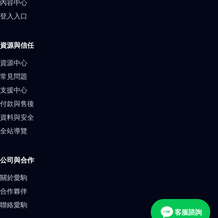
內容中心
登入入口
資源與信任
資源中心
常見問題
支援中心
付款與售後
資料與安全
全站導覽
公司與合作
關於愛駒
合作夥伴
聯絡愛駒
客服諮詢
LINE