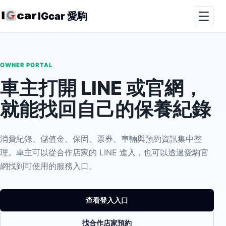
IGcar 愛駒
OWNER PORTAL
車主打開 LINE 或官網，
就能找回自己的保養紀錄
消費紀錄、儲值金、保固、票券、車輛與預約資訊集中整
理。車主可以從合作店家的 LINE 進入，也可以透過愛駒官
網找到可使用的服務入口。
查看登入入口
找合作店家預約