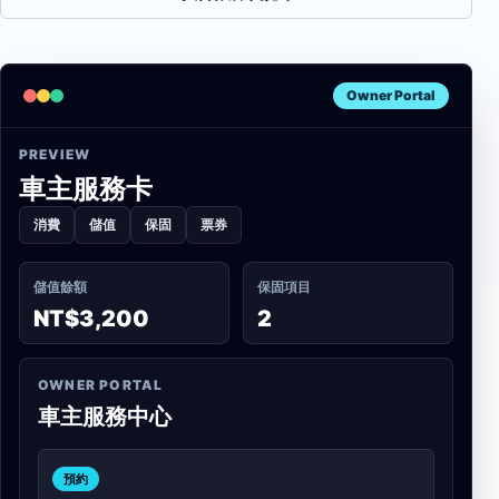
Owner Portal
PREVIEW
車主服務卡
消費
儲值
保固
票券
儲值餘額
保固項目
NT$3,200
2
OWNER PORTAL
車主服務中心
預約