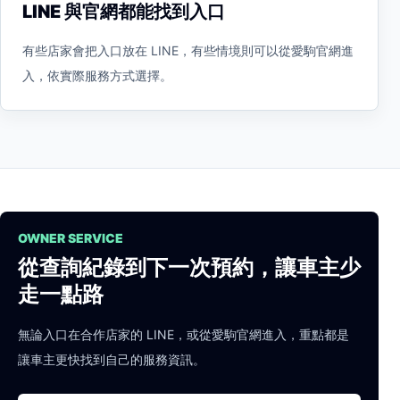
LINE 與官網都能找到入口
有些店家會把入口放在 LINE，有些情境則可以從愛駒官網進
入，依實際服務方式選擇。
OWNER SERVICE
從查詢紀錄到下一次預約，讓車主少
走一點路
無論入口在合作店家的 LINE，或從愛駒官網進入，重點都是
讓車主更快找到自己的服務資訊。