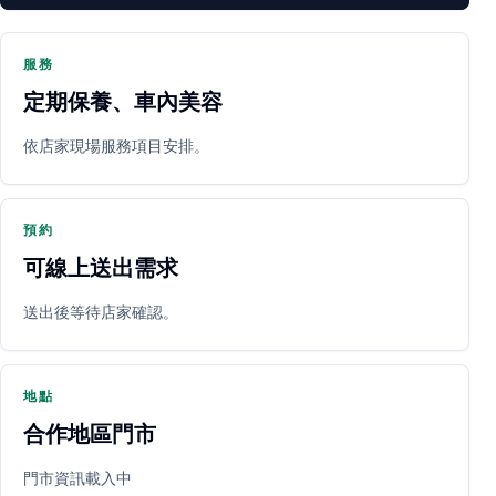
服務
定期保養、車內美容
PARTNER SHOP
依店家現場服務項目安排。
預約
可線上送出需求
送出後等待店家確認。
立即預約
開啟地圖
其他店家
地點
合作地區門市
門市資訊載入中