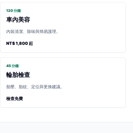
120 分鐘
車內美容
內裝清潔、除味與簡易護理。
NT$ 1,800 起
45 分鐘
輪胎檢查
胎壓、胎紋、定位與更換建議。
檢查免費