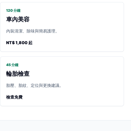
120 分鐘
車內美容
內裝清潔、除味與簡易護理。
NT$ 1,800 起
45 分鐘
輪胎檢查
胎壓、胎紋、定位與更換建議。
檢查免費