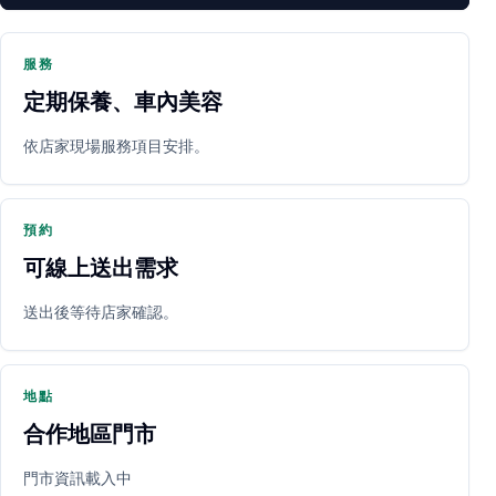
服務
定期保養、車內美容
PARTNER SHOP
依店家現場服務項目安排。
預約
可線上送出需求
送出後等待店家確認。
立即預約
開啟地圖
其他店家
地點
合作地區門市
門市資訊載入中