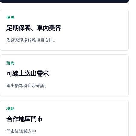
服務
定期保養、車內美容
PARTNER SHOP
依店家現場服務項目安排。
預約
可線上送出需求
送出後等待店家確認。
立即預約
開啟地圖
其他店家
地點
合作地區門市
門市資訊載入中