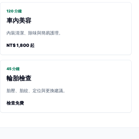
120 分鐘
車內美容
內裝清潔、除味與簡易護理。
NT$ 1,800 起
45 分鐘
輪胎檢查
胎壓、胎紋、定位與更換建議。
檢查免費