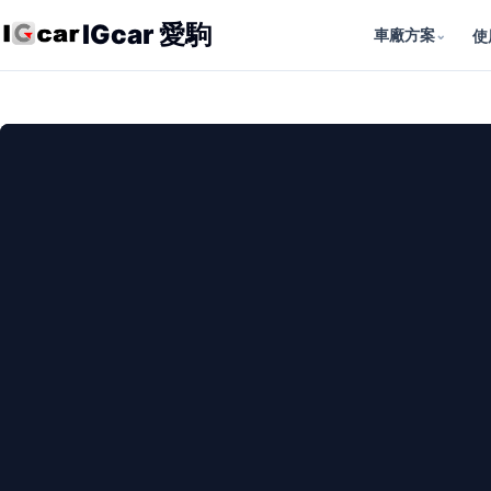
IGcar 愛駒
車廠方案
⌄
使