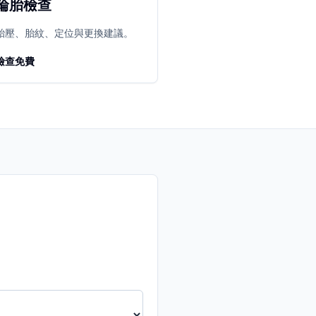
輪胎檢查
胎壓、胎紋、定位與更換建議。
檢查免費