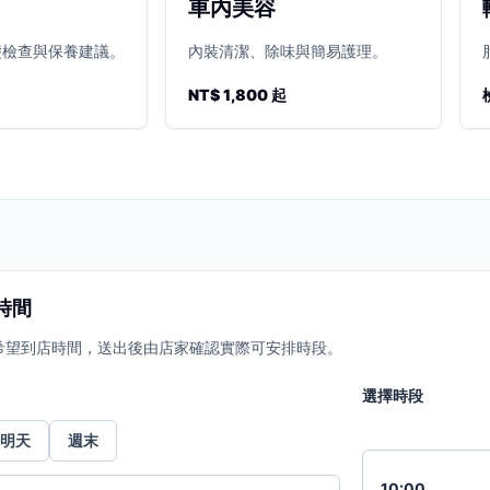
車內美容
礎檢查與保養建議。
內裝清潔、除味與簡易護理。
NT$ 1,800 起
時間
希望到店時間，送出後由店家確認實際可安排時段。
選擇時段
明天
週末