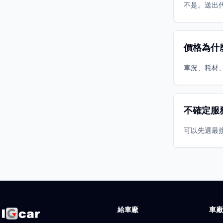
不是。送出
價格為什
車況、耗材
不確定服
可以先選最
給車廠
車