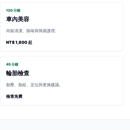
120 分鐘
車內美容
內裝清潔、除味與簡易護理。
NT$ 1,800 起
45 分鐘
輪胎檢查
胎壓、胎紋、定位與更換建議。
檢查免費