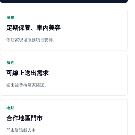
服務
定期保養、車內美容
PARTNER SHOP
依店家現場服務項目安排。
預約
可線上送出需求
送出後等待店家確認。
立即預約
開啟地圖
其他店家
地點
合作地區門市
門市資訊載入中