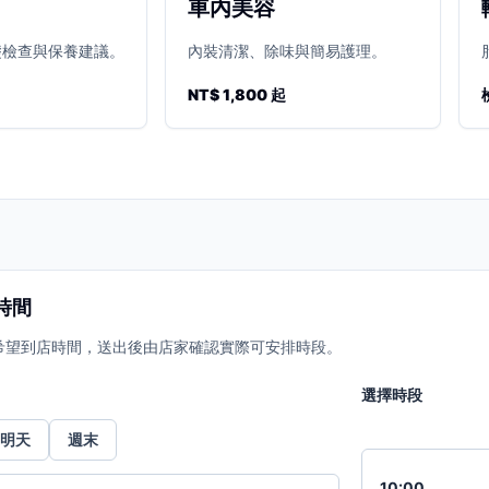
車內美容
礎檢查與保養建議。
內裝清潔、除味與簡易護理。
NT$ 1,800 起
時間
希望到店時間，送出後由店家確認實際可安排時段。
選擇時段
明天
週末