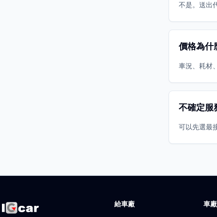
不是。送出
價格為什
車況、耗材
不確定服
可以先選最
給車廠
車