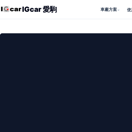
IGcar 愛駒
車廠方案
⌄
使