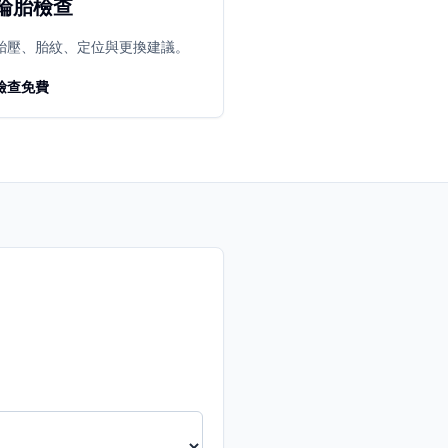
輪胎檢查
胎壓、胎紋、定位與更換建議。
檢查免費