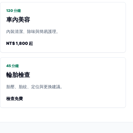
120 分鐘
車內美容
內裝清潔、除味與簡易護理。
NT$ 1,800 起
45 分鐘
輪胎檢查
胎壓、胎紋、定位與更換建議。
檢查免費