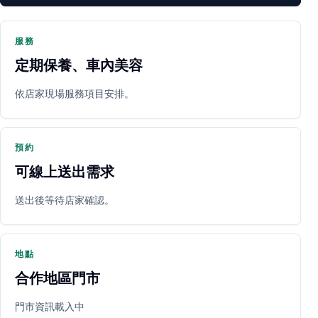
服務
定期保養、車內美容
PARTNER SHOP
依店家現場服務項目安排。
預約
可線上送出需求
送出後等待店家確認。
立即預約
開啟地圖
其他店家
地點
合作地區門市
門市資訊載入中