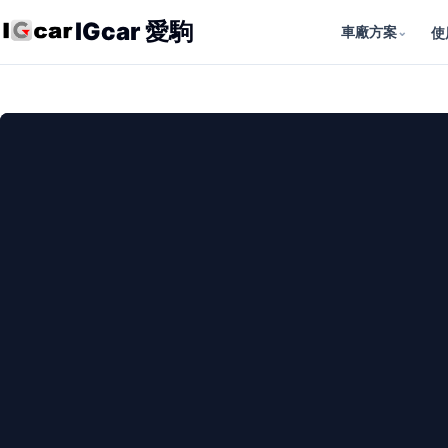
IGcar 愛駒
車廠方案
⌄
使