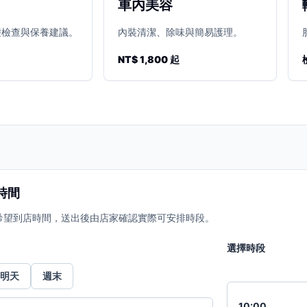
車內美容
礎檢查與保養建議。
內裝清潔、除味與簡易護理。
NT$ 1,800 起
時間
希望到店時間，送出後由店家確認實際可安排時段。
選擇時段
明天
週末