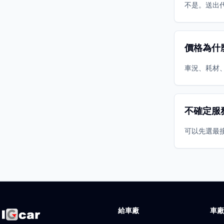
不是。送出
價格為什
車況、耗材
不確定服
可以先選最
給車廠
車