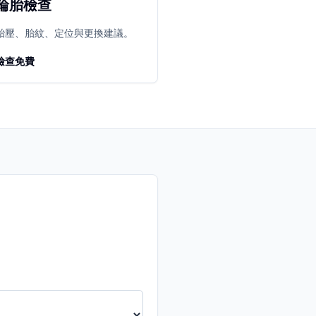
輪胎檢查
胎壓、胎紋、定位與更換建議。
檢查免費