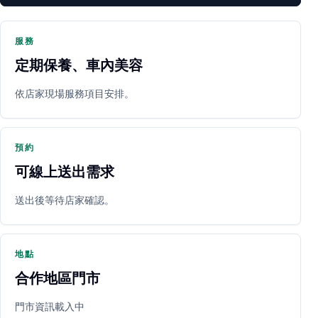
服務
定期保養、車內美容
PARTNER SHOP
依店家現場服務項目安排。
預約
可線上送出需求
送出後等待店家確認。
立即預約
開啟地圖
其他店家
地點
合作地區門市
門市資訊載入中