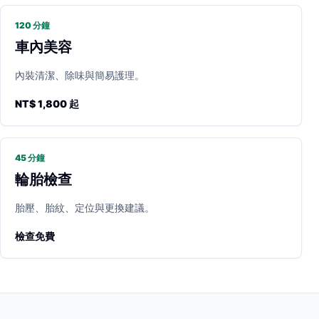
120 分鐘
車內美容
內裝清潔、除味與簡易護理。
NT$ 1,800 起
45 分鐘
輪胎檢查
胎壓、胎紋、定位與更換建議。
檢查免費