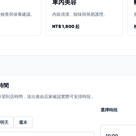
車內美容
礎檢查與保養建議。
內裝清潔、除味與簡易護理。
NT$ 1,800 起
時間
希望到店時間，送出後由店家確認實際可安排時段。
選擇時段
明天
週末