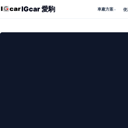
IGcar 愛駒
車廠方案
⌄
使