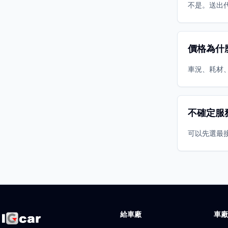
不是。送出
價格為什
車況、耗材
不確定服
可以先選最
給車廠
車