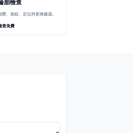
輪胎檢查
胎壓、胎紋、定位與更換建議。
檢查免費