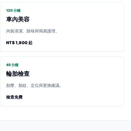
120 分鐘
車內美容
內裝清潔、除味與簡易護理。
NT$ 1,800 起
45 分鐘
輪胎檢查
胎壓、胎紋、定位與更換建議。
檢查免費