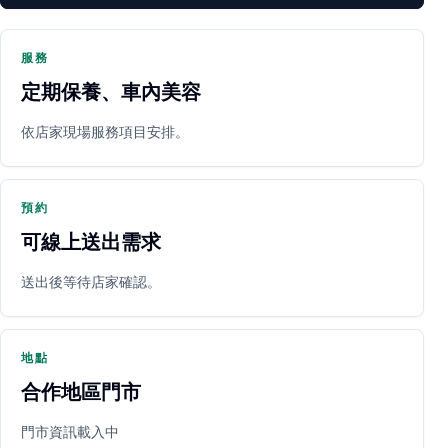
服務
定期保養、車內美容
PARTNER SHOP
依店家現場服務項目安排。
預約
可線上送出需求
送出後等待店家確認。
立即預約
開啟地圖
其他店家
地點
合作地區門市
門市資訊載入中