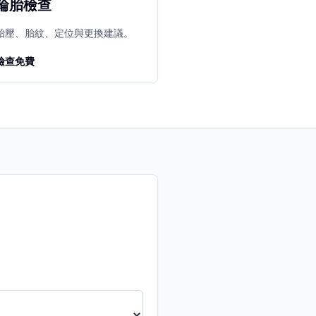
輪胎檢查
胎壓、胎紋、定位與更換建議。
檢查免費