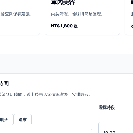
車內美容
礎檢查與保養建議。
內裝清潔、除味與簡易護理。
NT$ 1,800 起
時間
希望到店時間，送出後由店家確認實際可安排時段。
選擇時段
明天
週末