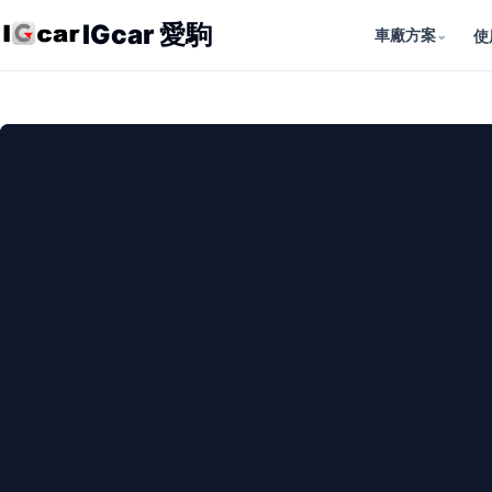
IGcar 愛駒
車廠方案
⌄
使