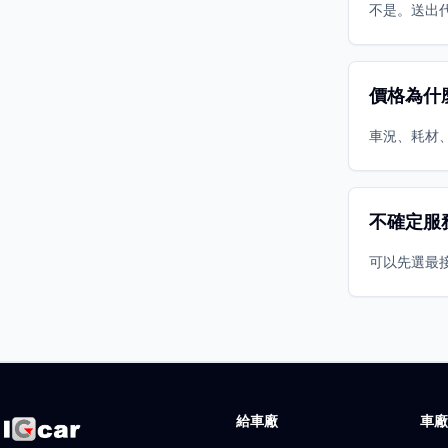
不是。送出
價格為什
車況、耗材
不確定服
可以先選最
給車廠
車