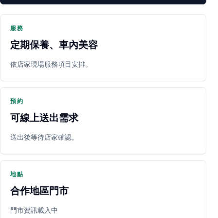
服務
定期保養、車內美容
PARTNER SHOP
依店家現場服務項目安排。
預約
可線上送出需求
送出後等待店家確認。
立即預約
開啟地圖
其他店家
地點
合作地區門市
門市資訊載入中