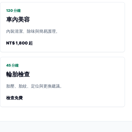
120 分鐘
車內美容
內裝清潔、除味與簡易護理。
NT$ 1,800 起
45 分鐘
輪胎檢查
胎壓、胎紋、定位與更換建議。
檢查免費