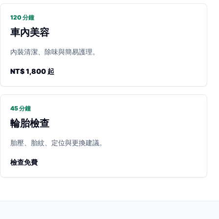
120 分鐘
車內美容
內裝清潔、除味與簡易護理。
NT$ 1,800 起
45 分鐘
輪胎檢查
胎壓、胎紋、定位與更換建議。
檢查免費