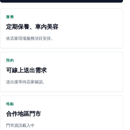
服務
定期保養、車內美容
PARTNER SHOP
依店家現場服務項目安排。
預約
可線上送出需求
送出後等待店家確認。
立即預約
開啟地圖
其他店家
地點
合作地區門市
門市資訊載入中