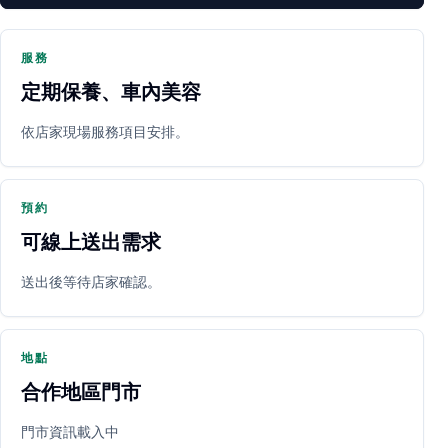
服務
定期保養、車內美容
PARTNER SHOP
依店家現場服務項目安排。
預約
可線上送出需求
送出後等待店家確認。
立即預約
開啟地圖
其他店家
地點
合作地區門市
門市資訊載入中