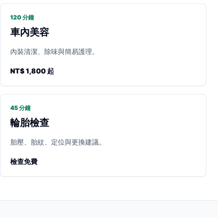
120 分鐘
車內美容
內裝清潔、除味與簡易護理。
NT$ 1,800 起
45 分鐘
輪胎檢查
胎壓、胎紋、定位與更換建議。
檢查免費