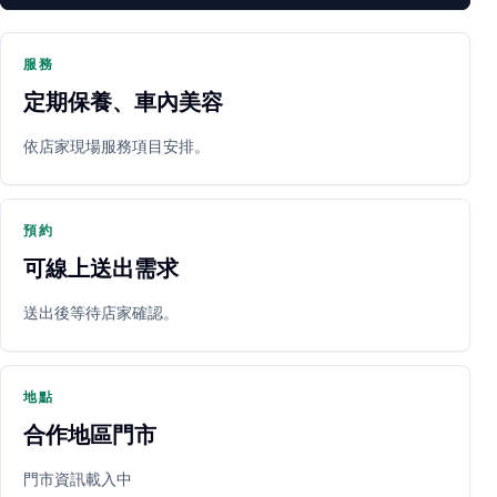
服務
定期保養、車內美容
PARTNER SHOP
依店家現場服務項目安排。
預約
可線上送出需求
送出後等待店家確認。
立即預約
開啟地圖
其他店家
地點
合作地區門市
門市資訊載入中