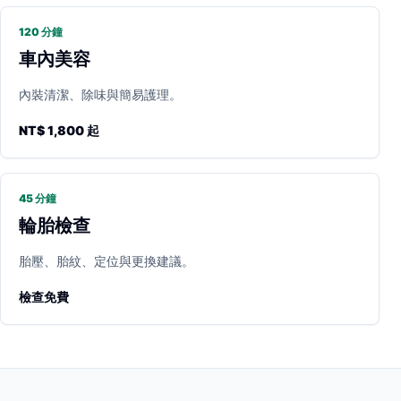
120 分鐘
車內美容
內裝清潔、除味與簡易護理。
NT$ 1,800 起
45 分鐘
輪胎檢查
胎壓、胎紋、定位與更換建議。
檢查免費