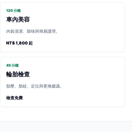
120 分鐘
車內美容
內裝清潔、除味與簡易護理。
NT$ 1,800 起
45 分鐘
輪胎檢查
胎壓、胎紋、定位與更換建議。
檢查免費