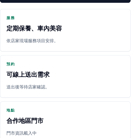
服務
定期保養、車內美容
PARTNER SHOP
依店家現場服務項目安排。
預約
可線上送出需求
送出後等待店家確認。
立即預約
開啟地圖
其他店家
地點
合作地區門市
門市資訊載入中