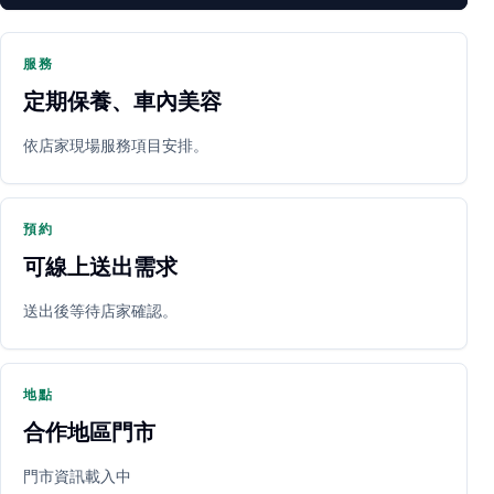
服務
定期保養、車內美容
PARTNER SHOP
依店家現場服務項目安排。
預約
可線上送出需求
送出後等待店家確認。
立即預約
開啟地圖
其他店家
地點
合作地區門市
門市資訊載入中