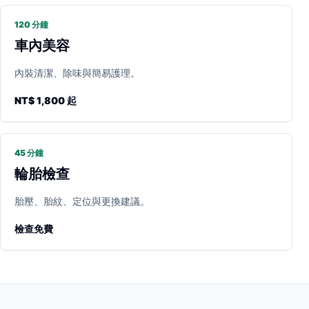
120 分鐘
車內美容
內裝清潔、除味與簡易護理。
NT$ 1,800 起
45 分鐘
輪胎檢查
胎壓、胎紋、定位與更換建議。
檢查免費