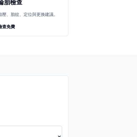
輪胎檢查
胎壓、胎紋、定位與更換建議。
檢查免費