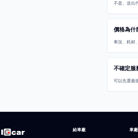
不是。送出
價格為什
車況、耗材
不確定服
可以先選最
給車廠
車