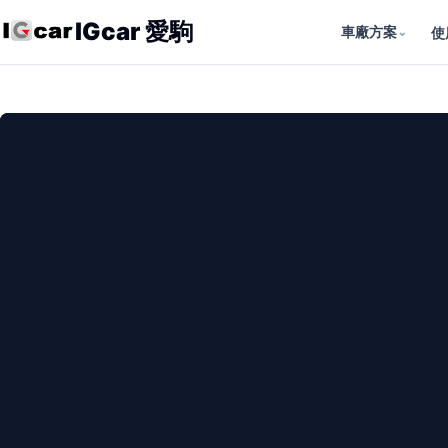
IGcar 愛駒
車廠方案
⌄
使