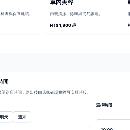
車內美容
礎檢查與保養建議。
內裝清潔、除味與簡易護理。
NT$ 1,800 起
時間
希望到店時間，送出後由店家確認實際可安排時段。
選擇時段
明天
週末