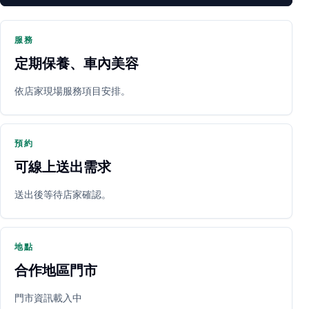
服務
定期保養、車內美容
PARTNER SHOP
依店家現場服務項目安排。
預約
可線上送出需求
送出後等待店家確認。
立即預約
開啟地圖
其他店家
地點
合作地區門市
門市資訊載入中