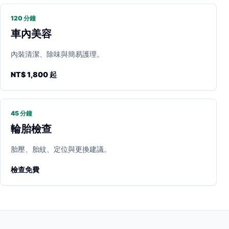
120 分鐘
車內美容
內裝清潔、除味與簡易護理。
NT$ 1,800 起
45 分鐘
輪胎檢查
胎壓、胎紋、定位與更換建議。
檢查免費