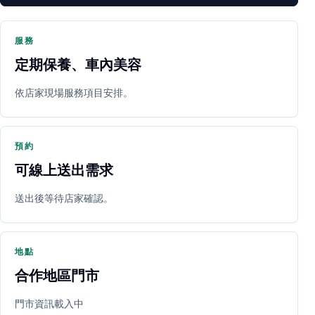
服務
定期保養、車內美容
PARTNER SHOP
依店家現場服務項目安排。
預約
可線上送出需求
送出後等待店家確認。
立即預約
開啟地圖
其他店家
地點
合作地區門市
門市資訊載入中