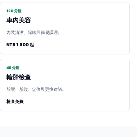
120 分鐘
車內美容
內裝清潔、除味與簡易護理。
NT$ 1,800 起
45 分鐘
輪胎檢查
胎壓、胎紋、定位與更換建議。
檢查免費