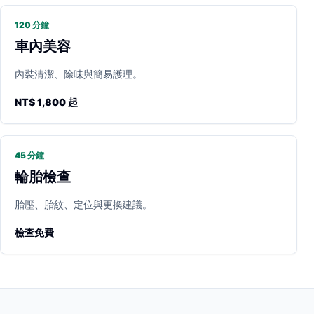
120 分鐘
車內美容
內裝清潔、除味與簡易護理。
NT$ 1,800 起
45 分鐘
輪胎檢查
胎壓、胎紋、定位與更換建議。
檢查免費