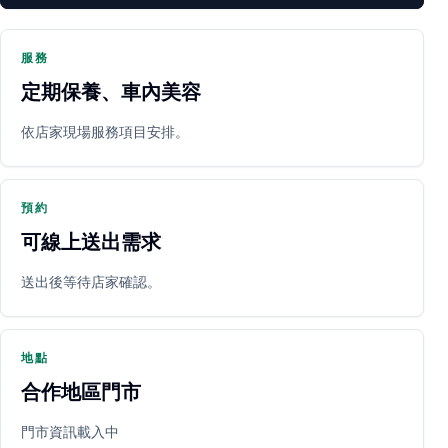
服務
定期保養、車內美容
PARTNER SHOP
依店家現場服務項目安排。
預約
可線上送出需求
送出後等待店家確認。
立即預約
開啟地圖
其他店家
地點
合作地區門市
門市資訊載入中