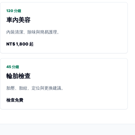
120 分鐘
車內美容
內裝清潔、除味與簡易護理。
NT$ 1,800 起
45 分鐘
輪胎檢查
胎壓、胎紋、定位與更換建議。
檢查免費