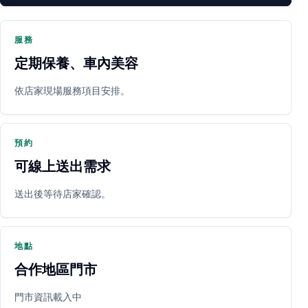
服務
定期保養、車內美容
PARTNER SHOP
依店家現場服務項目安排。
預約
可線上送出需求
送出後等待店家確認。
立即預約
開啟地圖
其他店家
地點
合作地區門市
門市資訊載入中