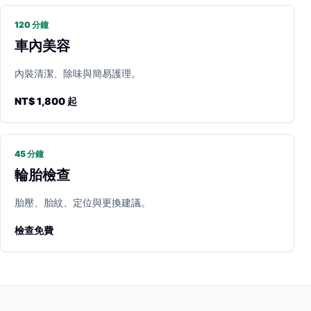
120 分鐘
車內美容
內裝清潔、除味與簡易護理。
NT$ 1,800 起
45 分鐘
輪胎檢查
胎壓、胎紋、定位與更換建議。
檢查免費