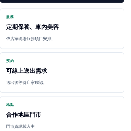
服務
定期保養、車內美容
PARTNER SHOP
依店家現場服務項目安排。
預約
可線上送出需求
送出後等待店家確認。
立即預約
開啟地圖
其他店家
地點
合作地區門市
門市資訊載入中