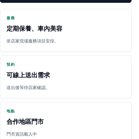
服務
定期保養、車內美容
PARTNER SHOP
依店家現場服務項目安排。
預約
可線上送出需求
送出後等待店家確認。
立即預約
開啟地圖
其他店家
地點
合作地區門市
門市資訊載入中