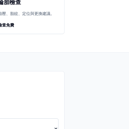
輪胎檢查
胎壓、胎紋、定位與更換建議。
檢查免費