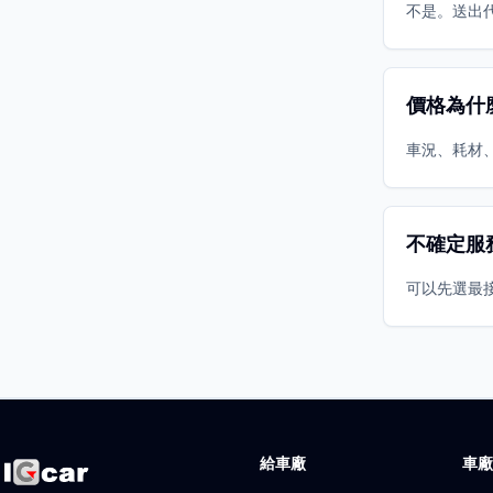
不是。送出
價格為什
車況、耗材
不確定服
可以先選最
給車廠
車