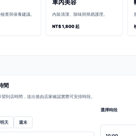
車內美容
礎檢查與保養建議。
內裝清潔、除味與簡易護理。
NT$ 1,800 起
時間
希望到店時間，送出後由店家確認實際可安排時段。
選擇時段
明天
週末