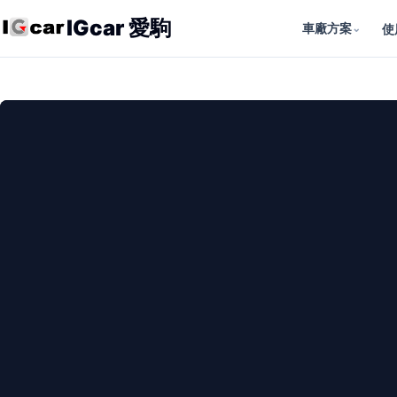
IGcar 愛駒
車廠方案
⌄
使