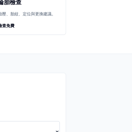
輪胎檢查
胎壓、胎紋、定位與更換建議。
檢查免費