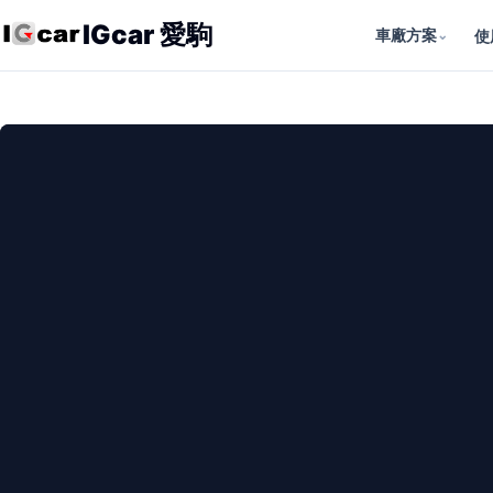
IGcar 愛駒
車廠方案
⌄
使