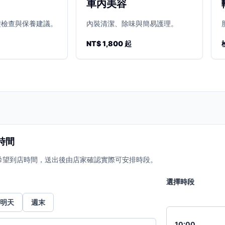
車內美容
礎檢查與保養建議。
內裝清潔、除味與簡易護理。
NT$ 1,800 起
時間
希望到店時間，送出後由店家確認實際可安排時段。
選擇時段
明天
週末