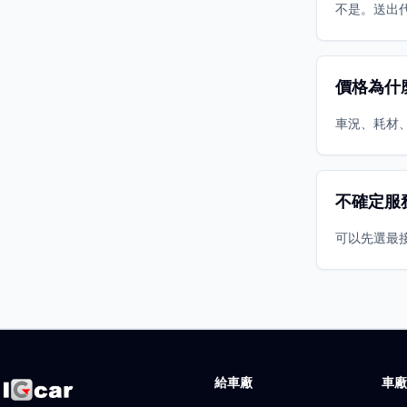
不是。送出
價格為什
車況、耗材
不確定服
可以先選最
給車廠
車