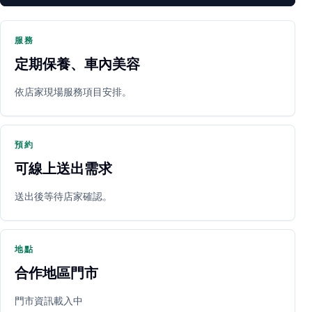
服務
定期保養、車內美容
PARTNER SHOP
依店家現場服務項目安排。
預約
可線上送出需求
送出後等待店家確認。
立即預約
開啟地圖
其他店家
地點
合作地區門市
門市資訊載入中