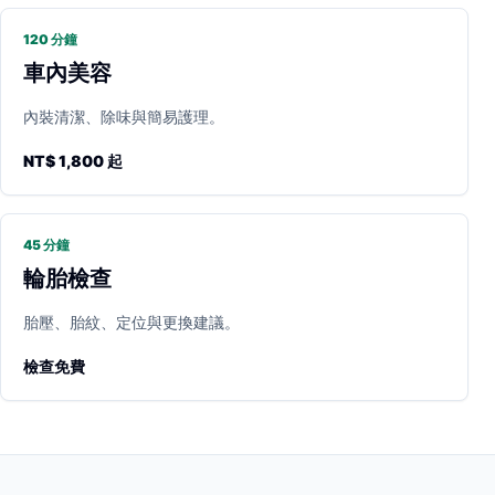
120 分鐘
車內美容
內裝清潔、除味與簡易護理。
NT$ 1,800 起
45 分鐘
輪胎檢查
胎壓、胎紋、定位與更換建議。
檢查免費