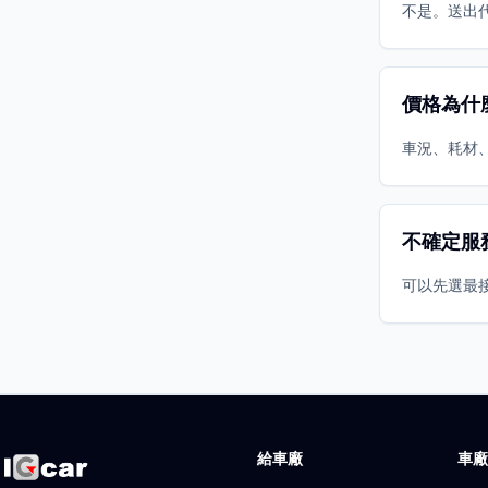
不是。送出
價格為什
車況、耗材
不確定服
可以先選最
給車廠
車