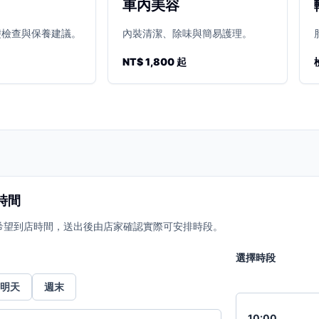
車內美容
礎檢查與保養建議。
內裝清潔、除味與簡易護理。
NT$ 1,800 起
時間
希望到店時間，送出後由店家確認實際可安排時段。
選擇時段
明天
週末