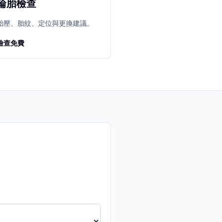
輪胎檢查
胎壓、胎紋、定位與更換建議。
檢查免費