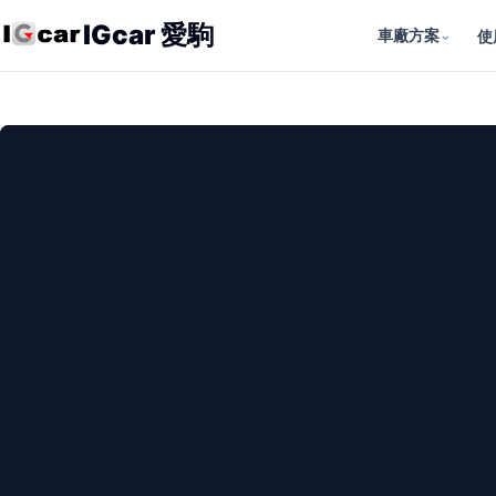
IGcar 愛駒
車廠方案
⌄
使