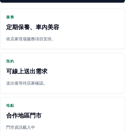
服務
定期保養、車內美容
PARTNER SHOP
依店家現場服務項目安排。
預約
可線上送出需求
送出後等待店家確認。
立即預約
開啟地圖
其他店家
地點
合作地區門市
門市資訊載入中