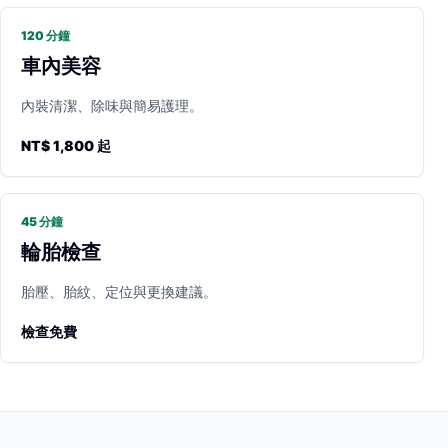
120 分鐘
車內美容
內裝清潔、除味與簡易護理。
NT$ 1,800 起
45 分鐘
輪胎檢查
胎壓、胎紋、定位與更換建議。
檢查免費