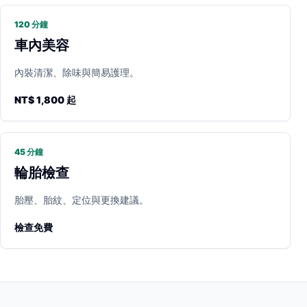
120 分鐘
車內美容
內裝清潔、除味與簡易護理。
NT$ 1,800 起
45 分鐘
輪胎檢查
胎壓、胎紋、定位與更換建議。
檢查免費