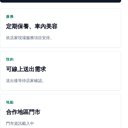
服務
定期保養、車內美容
PARTNER SHOP
依店家現場服務項目安排。
預約
可線上送出需求
送出後等待店家確認。
立即預約
開啟地圖
其他店家
地點
合作地區門市
門市資訊載入中