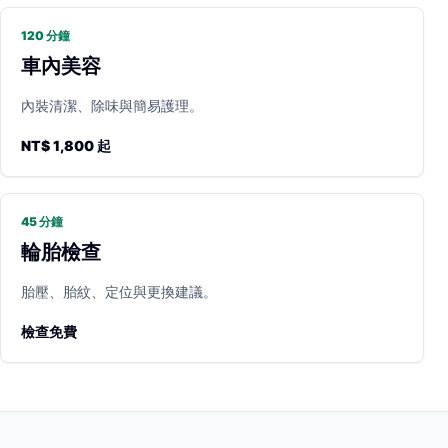
120 分鐘
車內美容
內裝清潔、除味與簡易護理。
NT$ 1,800 起
45 分鐘
輪胎檢查
胎壓、胎紋、定位與更換建議。
檢查免費