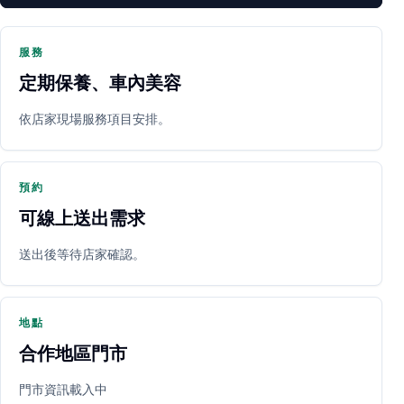
服務
定期保養、車內美容
PARTNER SHOP
依店家現場服務項目安排。
預約
可線上送出需求
送出後等待店家確認。
立即預約
開啟地圖
其他店家
地點
合作地區門市
門市資訊載入中