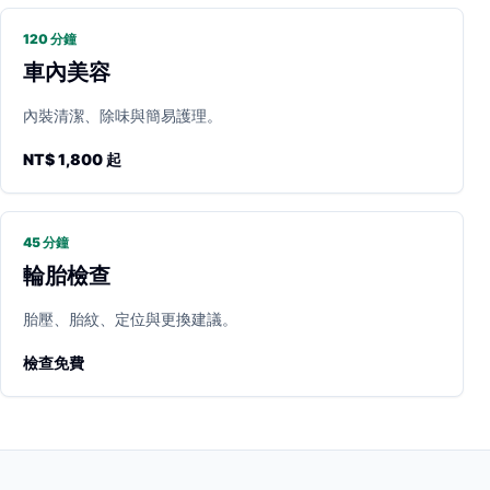
120 分鐘
車內美容
內裝清潔、除味與簡易護理。
NT$ 1,800 起
45 分鐘
輪胎檢查
胎壓、胎紋、定位與更換建議。
檢查免費