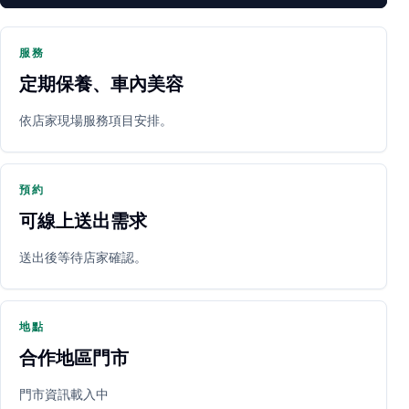
服務
定期保養、車內美容
PARTNER SHOP
依店家現場服務項目安排。
預約
可線上送出需求
送出後等待店家確認。
立即預約
開啟地圖
其他店家
地點
合作地區門市
門市資訊載入中