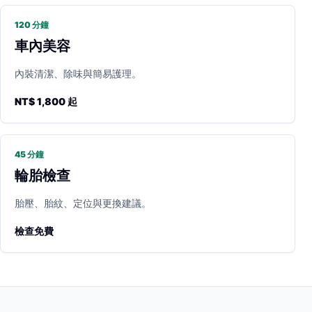
120 分鐘
車內美容
內裝清潔、除味與簡易護理。
NT$ 1,800 起
45 分鐘
輪胎檢查
胎壓、胎紋、定位與更換建議。
檢查免費