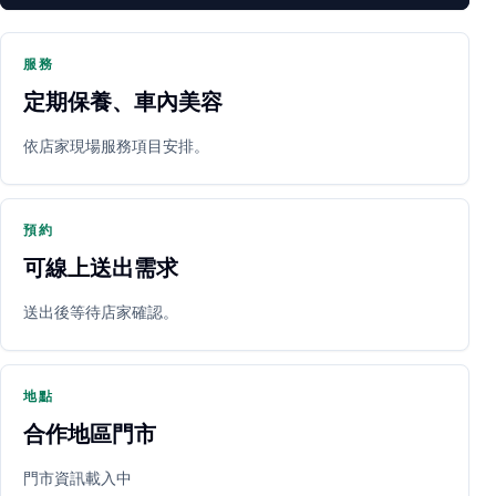
服務
定期保養、車內美容
PARTNER SHOP
依店家現場服務項目安排。
預約
可線上送出需求
送出後等待店家確認。
立即預約
開啟地圖
其他店家
地點
合作地區門市
門市資訊載入中