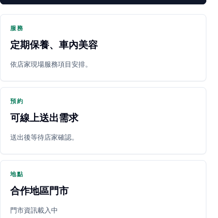
服務
定期保養、車內美容
PARTNER SHOP
依店家現場服務項目安排。
預約
可線上送出需求
送出後等待店家確認。
立即預約
開啟地圖
其他店家
地點
合作地區門市
門市資訊載入中