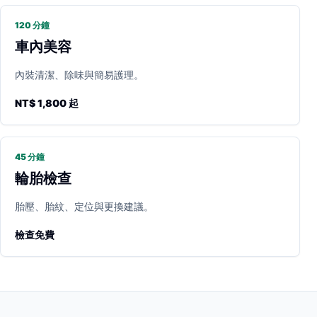
120 分鐘
車內美容
內裝清潔、除味與簡易護理。
NT$ 1,800 起
45 分鐘
輪胎檢查
胎壓、胎紋、定位與更換建議。
檢查免費