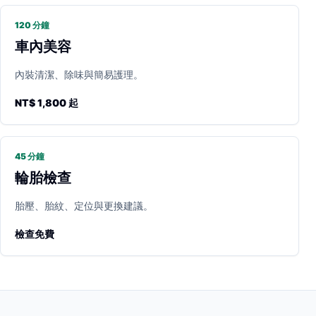
120 分鐘
車內美容
內裝清潔、除味與簡易護理。
NT$ 1,800 起
45 分鐘
輪胎檢查
胎壓、胎紋、定位與更換建議。
檢查免費