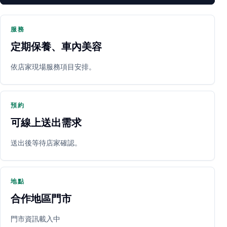
服務
定期保養、車內美容
PARTNER SHOP
依店家現場服務項目安排。
預約
可線上送出需求
送出後等待店家確認。
立即預約
開啟地圖
其他店家
地點
合作地區門市
門市資訊載入中