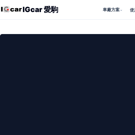
IGcar 愛駒
車廠方案
⌄
使