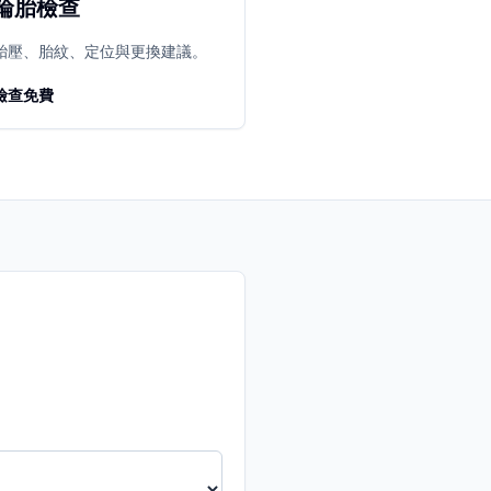
輪胎檢查
胎壓、胎紋、定位與更換建議。
檢查免費