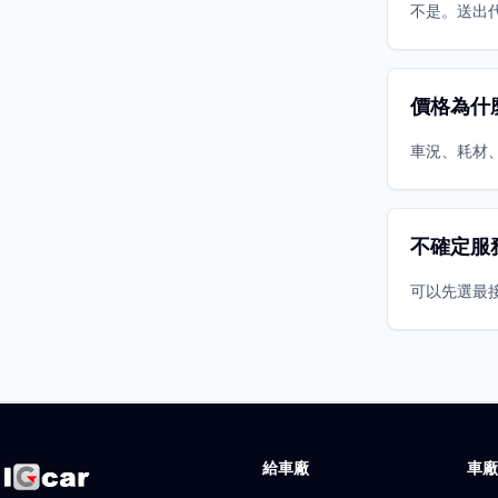
不是。送出
價格為什
車況、耗材
不確定服
可以先選最
給車廠
車