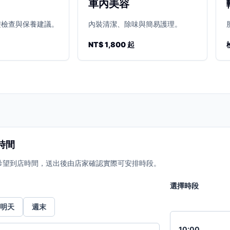
車內美容
礎檢查與保養建議。
內裝清潔、除味與簡易護理。
NT$ 1,800 起
時間
希望到店時間，送出後由店家確認實際可安排時段。
選擇時段
明天
週末