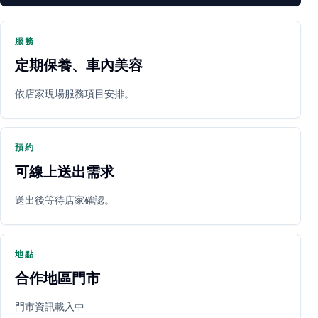
服務
定期保養、車內美容
PARTNER SHOP
依店家現場服務項目安排。
預約
可線上送出需求
送出後等待店家確認。
立即預約
開啟地圖
其他店家
地點
合作地區門市
門市資訊載入中