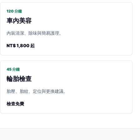
120 分鐘
車內美容
內裝清潔、除味與簡易護理。
NT$ 1,800 起
45 分鐘
輪胎檢查
胎壓、胎紋、定位與更換建議。
檢查免費