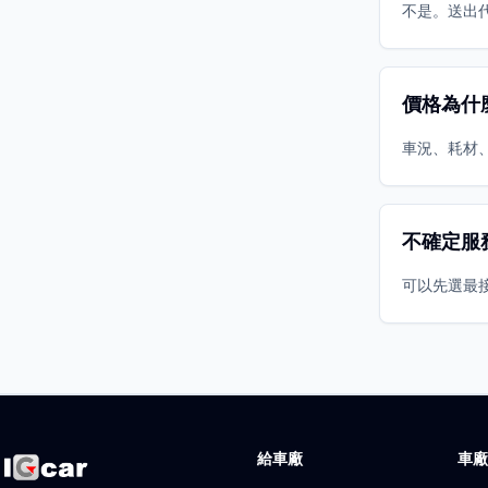
不是。送出
價格為什
車況、耗材
不確定服
可以先選最
給車廠
車