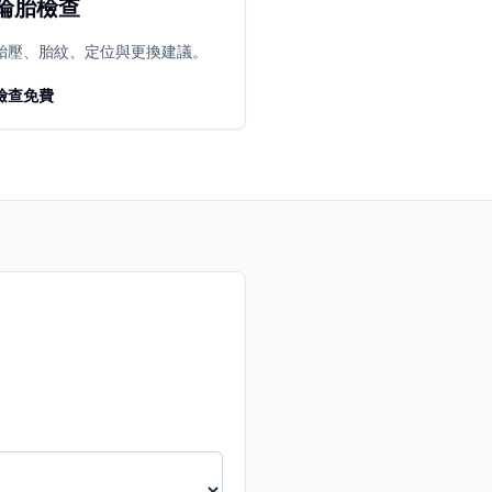
輪胎檢查
胎壓、胎紋、定位與更換建議。
檢查免費