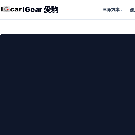
IGcar 愛駒
車廠方案
⌄
使