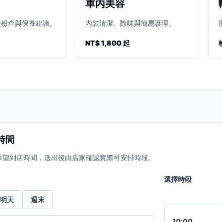
車內美容
礎檢查與保養建議。
內裝清潔、除味與簡易護理。
NT$ 1,800 起
時間
希望到店時間，送出後由店家確認實際可安排時段。
選擇時段
明天
週末