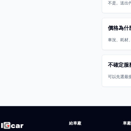
不是。送出
價格為什
車況、耗材
不確定服
可以先選最
給車廠
車