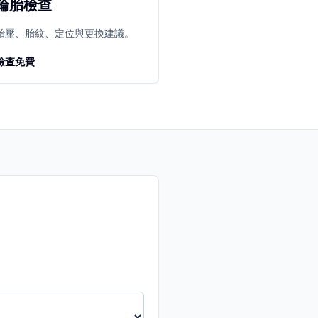
輪胎檢查
胎壓、胎紋、定位與更換建議。
檢查免費