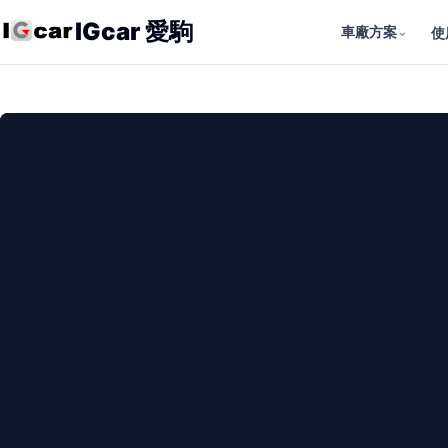
IGcar 愛駒
車廠方案
⌄
使