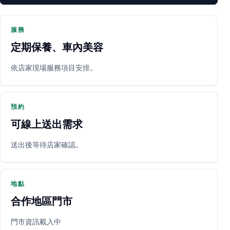
服務
定期保養、車內美容
PARTNER SHOP
依店家現場服務項目安排。
預約
可線上送出需求
送出後等待店家確認。
立即預約
開啟地圖
其他店家
地點
合作地區門市
門市資訊載入中