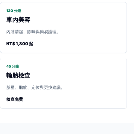
120 分鐘
車內美容
內裝清潔、除味與簡易護理。
NT$ 1,800 起
45 分鐘
輪胎檢查
胎壓、胎紋、定位與更換建議。
檢查免費