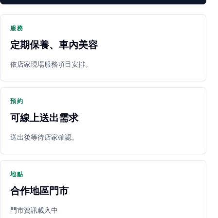
服務
定期保養、車內美容
PARTNER SHOP
依店家現場服務項目安排。
預約
可線上送出需求
送出後等待店家確認。
立即預約
開啟地圖
其他店家
地點
合作地區門市
門市資訊載入中