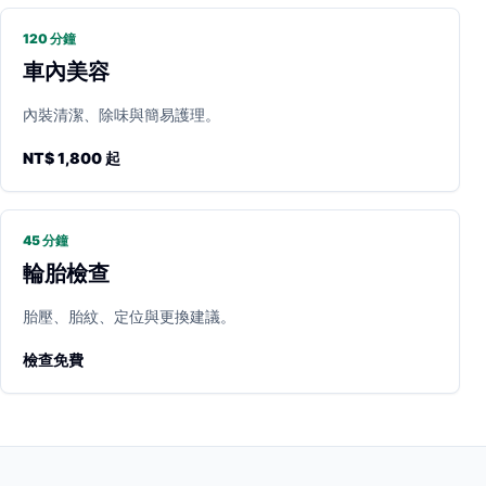
120 分鐘
車內美容
內裝清潔、除味與簡易護理。
NT$ 1,800 起
45 分鐘
輪胎檢查
胎壓、胎紋、定位與更換建議。
檢查免費