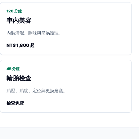
120 分鐘
車內美容
內裝清潔、除味與簡易護理。
NT$ 1,800 起
45 分鐘
輪胎檢查
胎壓、胎紋、定位與更換建議。
檢查免費