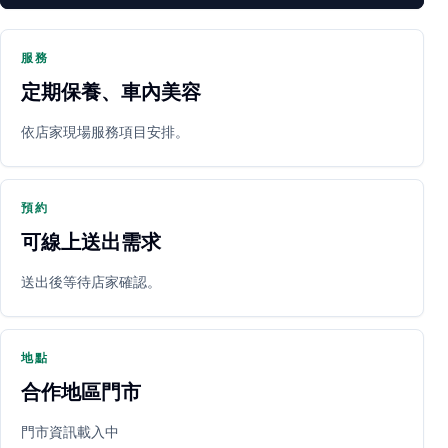
服務
定期保養、車內美容
PARTNER SHOP
依店家現場服務項目安排。
預約
可線上送出需求
送出後等待店家確認。
立即預約
開啟地圖
其他店家
地點
合作地區門市
門市資訊載入中