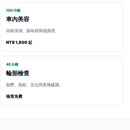
120 分鐘
車內美容
內裝清潔、除味與簡易護理。
NT$ 1,800 起
45 分鐘
輪胎檢查
胎壓、胎紋、定位與更換建議。
檢查免費