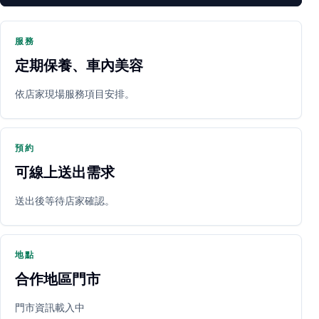
服務
定期保養、車內美容
PARTNER SHOP
依店家現場服務項目安排。
預約
可線上送出需求
送出後等待店家確認。
立即預約
開啟地圖
其他店家
地點
合作地區門市
門市資訊載入中