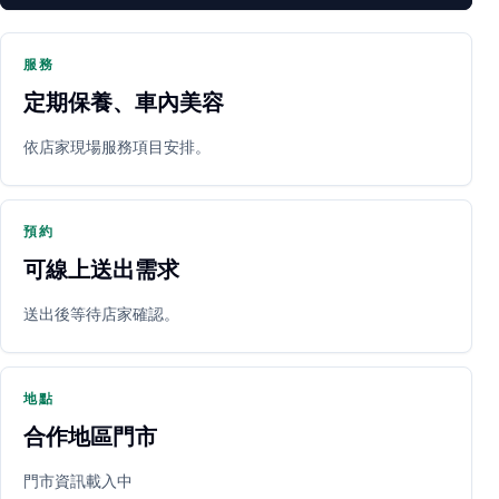
服務
定期保養、車內美容
PARTNER SHOP
依店家現場服務項目安排。
預約
可線上送出需求
送出後等待店家確認。
立即預約
開啟地圖
其他店家
地點
合作地區門市
門市資訊載入中