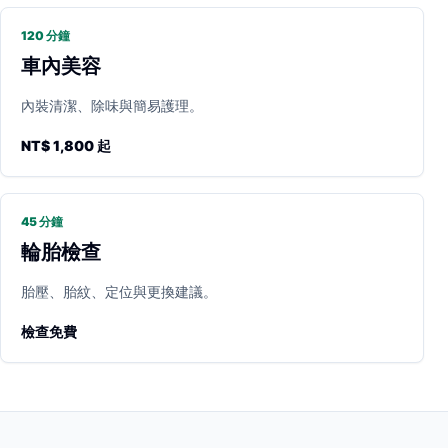
120 分鐘
車內美容
內裝清潔、除味與簡易護理。
NT$ 1,800 起
45 分鐘
輪胎檢查
胎壓、胎紋、定位與更換建議。
檢查免費