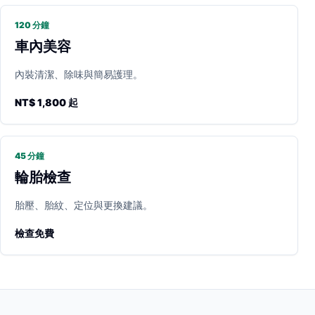
120 分鐘
車內美容
內裝清潔、除味與簡易護理。
NT$ 1,800 起
45 分鐘
輪胎檢查
胎壓、胎紋、定位與更換建議。
檢查免費