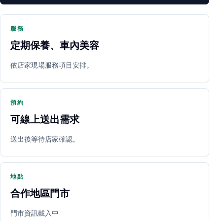
服務
定期保養、車內美容
PARTNER SHOP
依店家現場服務項目安排。
預約
可線上送出需求
送出後等待店家確認。
立即預約
開啟地圖
其他店家
地點
合作地區門市
門市資訊載入中