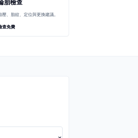
輪胎檢查
胎壓、胎紋、定位與更換建議。
檢查免費