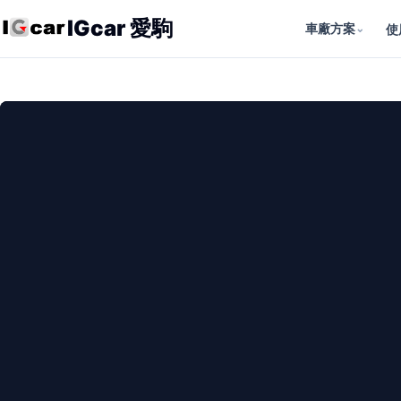
IGcar 愛駒
車廠方案
⌄
使