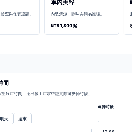
車內美容
礎檢查與保養建議。
內裝清潔、除味與簡易護理。
NT$ 1,800 起
時間
希望到店時間，送出後由店家確認實際可安排時段。
選擇時段
明天
週末