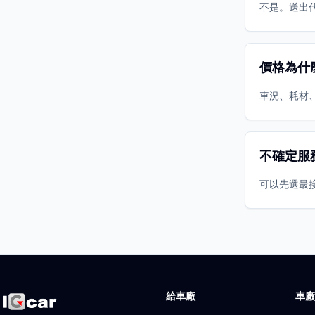
不是。送出
價格為什
車況、耗材
不確定服
可以先選最
給車廠
車