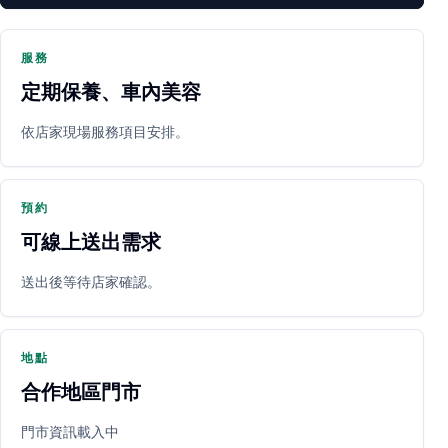
服務
定期保養、車內美容
PARTNER SHOP
依店家現場服務項目安排。
預約
可線上送出需求
送出後等待店家確認。
立即預約
開啟地圖
其他店家
地點
合作地區門市
門市資訊載入中