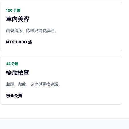
120 分鐘
車內美容
內裝清潔、除味與簡易護理。
NT$ 1,800 起
45 分鐘
輪胎檢查
胎壓、胎紋、定位與更換建議。
檢查免費