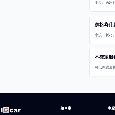
不是。送出
價格為什
車況、耗材
不確定服
可以先選最
給車廠
車