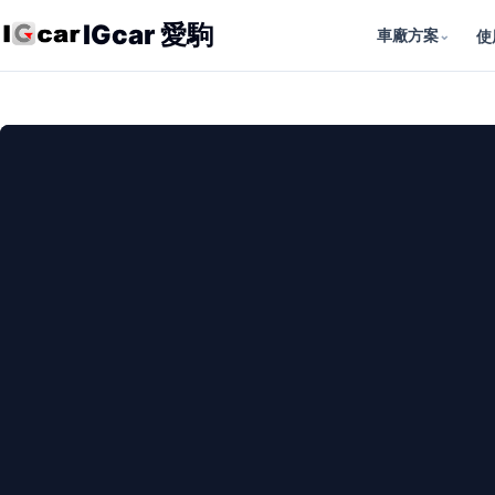
IGcar 愛駒
車廠方案
⌄
使