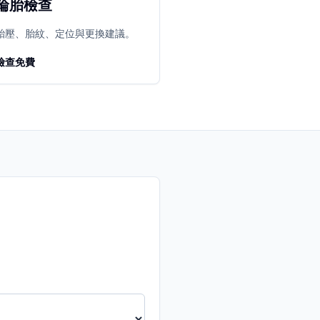
輪胎檢查
胎壓、胎紋、定位與更換建議。
檢查免費