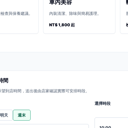
車內美容
礎檢查與保養建議。
內裝清潔、除味與簡易護理。
NT$ 1,800 起
時間
希望到店時間，送出後由店家確認實際可安排時段。
選擇時段
明天
週末